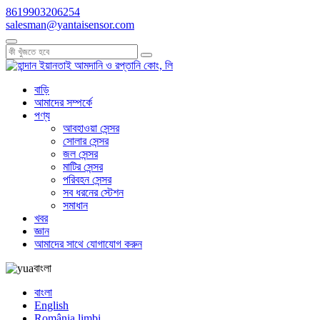
8619903206254
salesman@yantaisensor.com
বাড়ি
আমাদের সম্পর্কে
পণ্য
আবহাওয়া সেন্সর
সোলার সেন্সর
জল সেন্সর
মাটির সেন্সর
পরিবহন সেন্সর
সব ধরনের স্টেশন
সমাধান
খবর
জ্ঞান
আমাদের সাথে যোগাযোগ করুন
বাংলা
বাংলা
English
România limbi