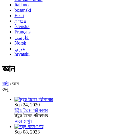
Italiano
bosanski
Eesti
עברית
íslenska
Français
فارسی
Norsk
عربي
hrvatski
জ্ঞান
বাড়ি
/
জ্ঞান
মেনু
Sep 24, 2020
উইন্ড টানেল পরীক্ষাগার
উইন্ড টানেল পরীক্ষাগার
আরো দেখুন
Sep 08, 2023